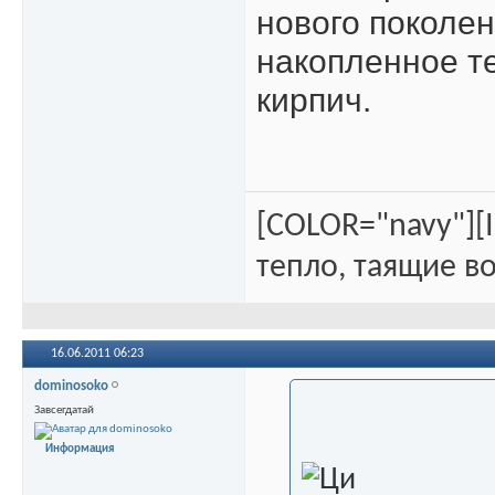
нового поколе
накопленное т
кирпич.
[COLOR="navy"][
тепло, таящие во
16.06.2011
06:23
dominosoko
Завсегдатай
Информация