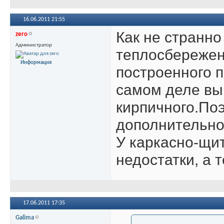
16.06.2011
21:55
Как не странно
zero
Администратор
теплосбережен
Информация
построенного п
самом деле вы
кирпичного.По
дополнительно 
У каркасно-щи
недостатки, а 
17.06.2011
17:35
Galima