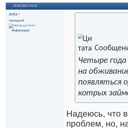
29.05.2011
21:55
Anita
Завсегдатай
Информация
Сообщени
Четыре года 
на обживание
появляться о
котрых займе
Надеюсь, что в
проблем, но, н