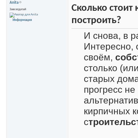
Anita
Сколько стоит
Завсегдатай
построить?
Информация
И снова, в р
Интересно, 
своём,
собс
столько (ил
старых дом
прогресс не 
альтернатив
кирпичных к
с
троительс