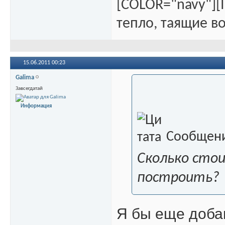
[COLOR="navy"][
тепло, таящие во
15.06.2011
00:23
Galima
Завсегдатай
Информация
Сообщени
Сколько сто
построить?
Я бы еще доба