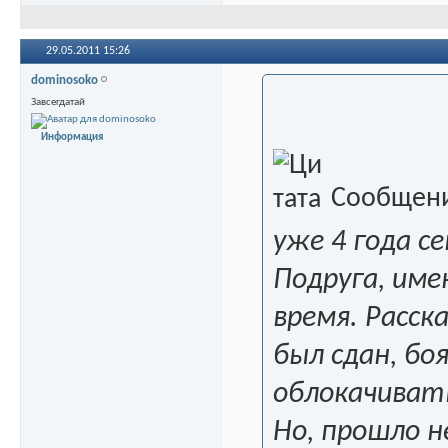
29.05.2011
15:26
dominosoko
Завсегдатай
Информация
Сообщени
уже 4 года с
Подруга, име
время. Расск
был сдан, бо
облокачивать
Но, прошло н