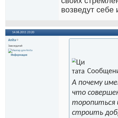
своих стремле
возведут себе 
14.06.2011
23:20
Anita
Завсегдатай
Информация
Сообщени
А почему име
что совершен
торопиться 
строить доб