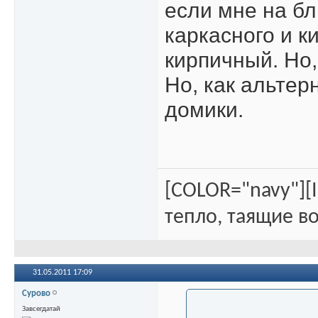
если мне на б
каркасного и к
кирпичный. Но,
Но, как альтер
домики.
[COLOR="navy"][
тепло, таящие во
31.05.2011
17:09
Сурово
Завсегдатай