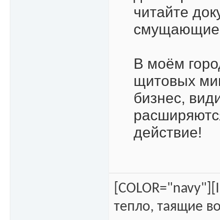
читайте док
смущающие 
В моём горо
щитовых мик
бизнес, вид
расширяются
действие!
[COLOR="navy"][
тепло, таящие во