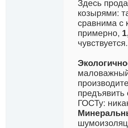
Здесь прода
козырями: т
сравнима с 
примерно,
1
чувствуется.
Экологично
маловажный
производите
предъявить 
ГОСТу: ника
Минеральн
шумоизоляци