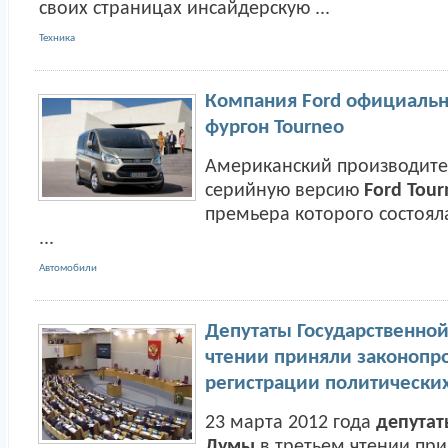
своих страницах инсайдерскую ...
Техника
Компания Ford официальн
фургон Tourneo
Американский производите
серийную версию
Ford Tour
премьера которого состояла
...
Автомобили
Депутаты Государственно
чтении приняли законопр
регистрации политически
23 марта 2012 года
депутат
Думы
в третьем чтении пр