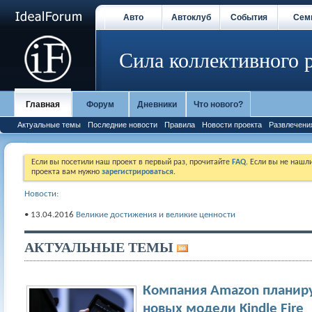
Авто
Автоклуб
События
Сем
Сила коллективного 
Главная
Форум
Дневники
Что нового?
Актуальные темы
Последние новости
Правила
Новости проекта
Развлечени
Если вы посетили наш проект в первый раз, прочитайте
FAQ
. Если вы не нашл
проекта вам нужно
зарегистрироваться
.
Новости:
• 13.04.2016
Великие достижения и великие ценности
АКТУАЛЬНЫЕ ТЕМЫ
Компания Amazon планиру
новых модели Kindle Fire