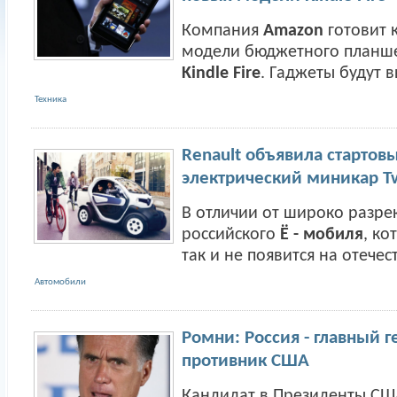
Компания
Amazon
готовит 
модели бюджетного планш
Kindle Fire
. Гаджеты будут вы
Техника
Renault объявила стартов
электрический миникар T
В отличии от широко разр
российского
Ё - мобиля
, ко
так и не появится на отечес
Автомобили
Ромни: Россия - главный 
противник США
Кандидат в Президенты СШ