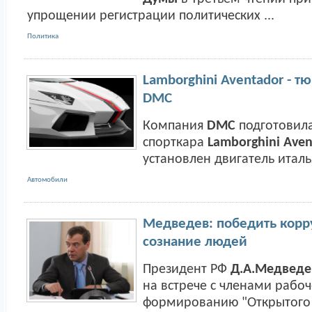
упрощении регистрации политических ...
Политика
Lamborghini Aventador - т
DMC
Компания
DMC
подготовил
спорткара
Lamborghini Aven
установлен двигатель италья
Автомобили
Медведев: победить корр
сознание людей
Президент РФ
Д.А.Медведе
на встрече с членами рабоч
формированию "Открытого п