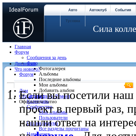
Авто
Автоклуб
События
Тусовка
Сила колле
Главная
Форум
Сообщения за день
Фото
Дневники
Фотогалерея
Что нового?
Альбомы
Форум
Последние альбомы
Мои альбомы
Добавить альбом
Дом
Если вы посетили наш
Справка
Строительство и Ремонт
Календарь
Оформляем патио
проект в первый раз, 
Сообщество
Мои альбомы
Пользователи
нашли ответ на интере
Опции форума
Все разделы прочитаны
на
форуме
. Для досту
Навигация