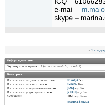
ICQ –
6106628
e-mail –
m.malo
skype – marina
«
Предыдуща
Информация о теме
Эту тему просматривают: 1
(пользователей: 0 , гостей: 1)
Ваши права
Вы
не можете
создавать новые темы
BB коды
Вкл.
Вы
не можете
отвечать в темах
Смайлы
Вкл.
Вы
не можете
прикреплять вложения
[IMG]
код
Вкл.
Вы
не можете
редактировать свои
[VIDEO]
код
Вкл.
сообщения
HTML код
Выкл.
Правила форума