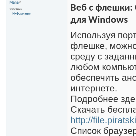
Mana
Веб с флешки: 
Участник
Информация
для Windows
Используя пор
флешке, можно
среду с задан
любом компьют
обеспечить ан
интернете.
Подробнее зде
Скачать беспла
http://file.pirat
Список браузер