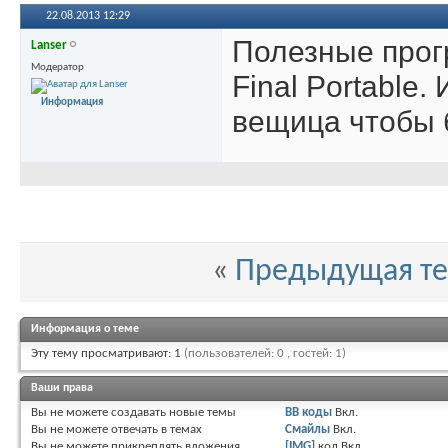
22.08.2013
12:29
Полезные прог
Lanser
Модератор
Final Portable.
Информация
вещица чтобы б
«
Предыдущая т
Информация о теме
Эту тему просматривают: 1
(пользователей: 0 , гостей: 1)
Ваши права
Вы
не можете
создавать новые темы
BB коды
Вкл.
Вы
не можете
отвечать в темах
Смайлы
Вкл.
Вы
не можете
прикреплять вложения
[IMG]
код
Вкл.