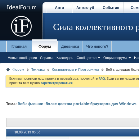
Авто
Автоклуб
События
Сем
Сила коллективного 
Главная
Форум
Дневники
Что нового?
Новые сообщения
Справка
Календарь
Сообщество
Опции форума
На
Форум
Техника
Компьютеры и Программы
Веб с флешки: бол
Если вы посетили наш проект в первый раз, прочитайте
FAQ
. Если вы не нашли о
проекта вам нужно
зарегистрироваться
.
Тема:
Веб с флешки: более десятка portable-браузеров для Windows
18.08.2013
05:56