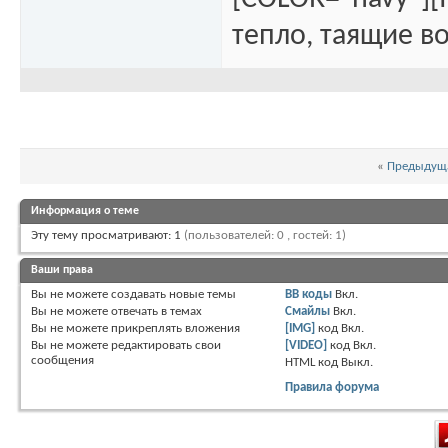
тепло, таящие во
«
Предыдуща
Информация о теме
Эту тему просматривают: 1
(пользователей: 0 , гостей: 1)
Ваши права
Вы
не можете
создавать новые темы
BB коды
Вкл.
Вы
не можете
отвечать в темах
Смайлы
Вкл.
Вы
не можете
прикреплять вложения
[IMG]
код
Вкл.
Вы
не можете
редактировать свои
[VIDEO]
код
Вкл.
сообщения
HTML код
Выкл.
Правила форума