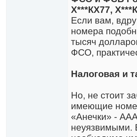
Х***КХ77, Х***
Если вам, вдру
номера подобно
тысяч долларов.
ФСО, практичес
Налоговая и т
Но, не стоит з
имеющие номер
«Анечки» - ААА
неуязвимыми. 