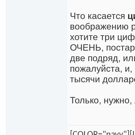
Что касается
ц
воображению р
хотите три ци
ОЧЕНЬ, постара
две подряд, ил
пожалуйста, и,
тысячи доллар
Только, нужно,
[COLOR="navy"][