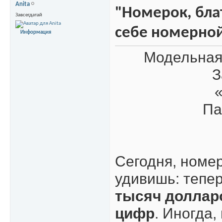
Anita
"Номерок, блат
Завсегдатай
себе номерной
Информация
Модельная 
З
Па
Сегодня, номер
удивишь: тепер
тысяч долларо
цифр
. Иногда,