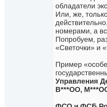
обладатели эк
Или, же, тольк
действительно
номерами, а вс
Попробуем, раз
«Светочки» и 
Пример «особе
государственн
Управления Д
В***ОО, М***ОО
ФСО и ФСБ Рос