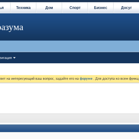
ья
Техника
Дом
Спорт
Бизнес
Досуг
разума
вигация
твет на интересующий ваш вопрос, задайте его на
форуме
. Для доступа ко всем функ