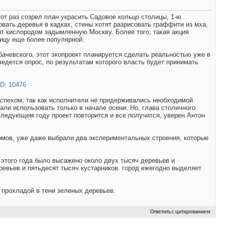
от раз созрел план украсить Садовое кольцо столицы, 1-ю
вать деревья в кадках, стены хотят разрисовать граффити из мха,
тят кислородом задымленную Москву. Более того, такая акция
лицу еще более популярной.
чевского, этот экопроект планируется сделать реальностью уже в
едется опрос, по результатам которого власть будет принимать
успехом, так как исполнители не придерживались необходимой
али использовать только в начале осени. Но, глава столичного
ледующем году проект повторится и все получится, уверен Антон
омов, уже даже выбрали два экспериментальных строения, которые
 этого года было высажено около двух тысяч деревьев и
ревьев и пятьдесят тысяч кустарников. город ежегодно выделяет
 прохладой в тени зеленых деревьев.
Ответить с цитированием