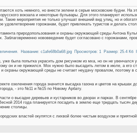
таются хоть немного, но внести зелени в серые московские будни. На эт
русского вокзала и некоторые бульвары. Для этого планируют использо
ми. Такие мероприятия не только улучшат внешний вид улиц, но и обога
ое удовлетворение горожанам, будет привлекать туристов и делать сто
ртамента природопользования и охраны окружающей среды Антона Кульба
х. Заблаговременно нововведение будет согласовано с горожанами, пров
, уже была попытка украсить дом рисунком из мха, но он не увенчался 
ому он и не прижился. Мох нужно было высадить летом в июле, а его ст
и охраны окружающей среды не считает неудачу провалом, поэтому в с
кте озеленения города значится высадка газона и цветов на крышах д
 города, - это №11 и №15 по Новому Арбату.
ласти о высадке деревьев и кустарников во дворах и парках. В сентябре
Весной 2014 года планируется посадить в землю еще тридцать тысяч де
нение столицы.
городских властей окупятся с лихвой более чистым воздухом и приятной