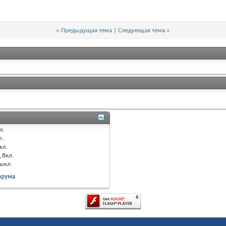
«
Предыдущая тема
|
Следующая тема
»
л.
л.
кл.
д
Вкл.
ыкл.
орума