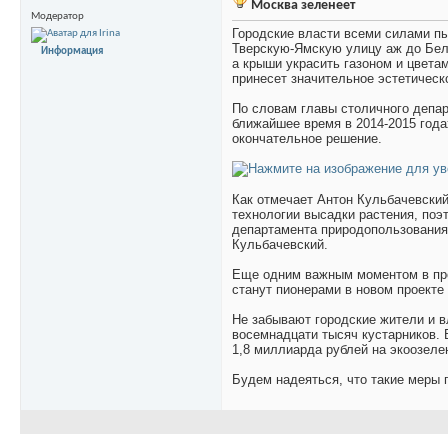
Москва зеленеет
Модератор
Городские власти всеми силами пы
Тверскую-Ямскую улицу аж до Бело
Информация
а крыши украсить газоном и цвета
принесет значительное эстетическ
По словам главы столичного депа
ближайшее время в 2014-2015 года
окончательное решение.
Как отмечает Антон Кульбачевский
технологии высадки растения, поэт
департамента природопользования 
Кульбачевский.
Еще одним важным моментом в прое
станут пионерами в новом проекте
Не забывают городские жители и в
восемнадцати тысяч кустарников. 
1,8 миллиарда рублей на экоозеле
Будем надеяться, что такие меры 