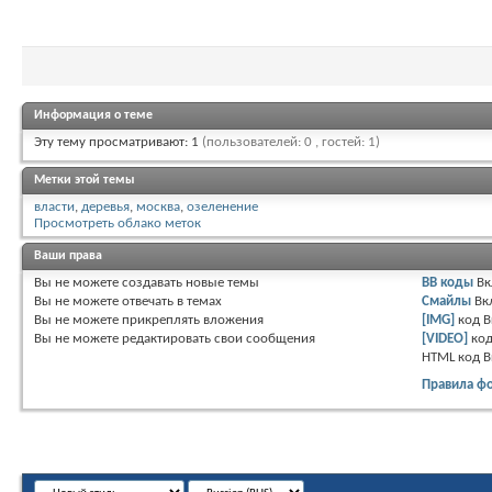
Информация о теме
Эту тему просматривают: 1
(пользователей: 0 , гостей: 1)
Метки этой темы
власти
,
деревья
,
москва
,
озеленение
Просмотреть облако меток
Ваши права
Вы
не можете
создавать новые темы
BB коды
Вк
Вы
не можете
отвечать в темах
Смайлы
Вк
Вы
не можете
прикреплять вложения
[IMG]
код
В
Вы
не можете
редактировать свои сообщения
[VIDEO]
ко
HTML код
В
Правила ф