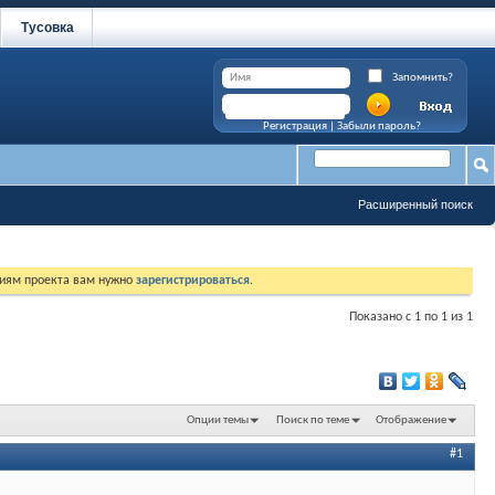
Тусовка
Запомнить?
Регистрация
|
Забыли пароль?
Расширенный поиск
циям проекта вам нужно
зарегистрироваться
.
Показано с 1 по 1 из 1
Опции темы
Поиск по теме
Отображение
#1